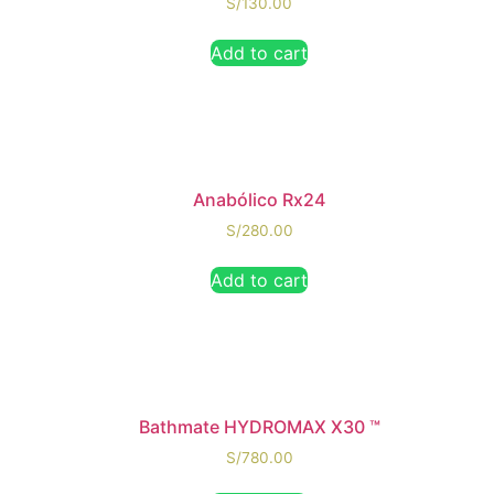
S/
130.00
Add to cart
Anabólico Rx24
S/
280.00
Add to cart
Bathmate HYDROMAX X30 ™
S/
780.00