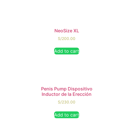
NeoSize XL
S/
200.00
Add to cart
Penis Pump Dispositivo
Inductor de la Erección
S/
230.00
Add to cart