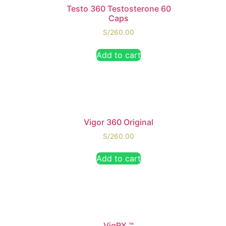
Testo 360 Testosterone 60
Caps
S/
260.00
Add to cart
Vigor 360 Original
S/
260.00
Add to cart
VigRX ™