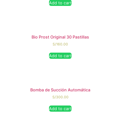
Add to cart
Bio Prost Original 30 Pastillas
S/
160.00
Add to cart
Bomba de Succión Automática
S/
300.00
Add to cart