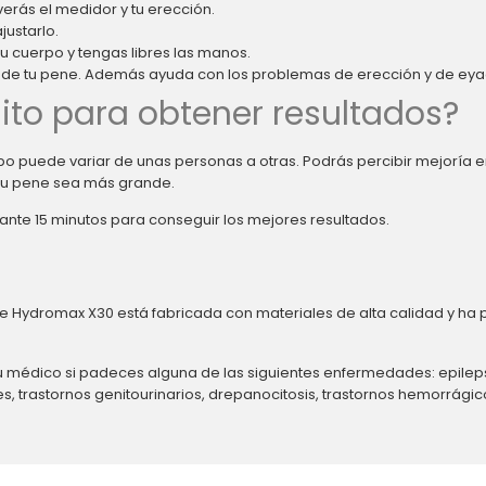
verás el medidor y tu erección.
justarlo.
tu cuerpo y tengas libres las manos.
o de tu pene. Además ayuda con los problemas de erección y de eya
to para obtener resultados?
po puede variar de unas personas a otras. Podrás percibir mejoría 
tu pene sea más grande.
nte 15 minutos para conseguir los mejores resultados.
e Hydromax X30 está fabricada con materiales de alta calidad y ha 
 médico si padeces alguna de las siguientes enfermedades: epilepsia
, trastornos genitourinarios, drepanocitosis, trastornos hemorrágic