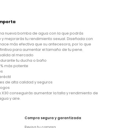
Importa
na nueva bomba de agua con la que podrás
y mejorarás tu rendimiento sexual. Diseñada con
hace más efectiva que su antecesora, por lo que
finitiva para aumentar el tamaño de tu pene.
u salida al mercado
 durante tu ducha o baño
5% más potente
os
réctil
es de alta calidad y seguros
logos
X30 conseguirás aumentar la talla y rendimiento de
agua y aire.
Compra segura y garantizada
Revisa tu compra