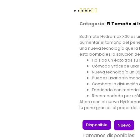
Categoría:
El Tamaño si 
Bathmate Hydromax X30 es u
aumentar el tamaño del pene 
una nueva tecnología que la 
esta bomba es la solución de
Ha sido un éxito tras s
Cómodo y fácil de usar
Nueva tecnología un 3
Puedes usarlo sin man
Combate la disfunción e
Fabricado con material
Recomendado por uró
Ahora con el nuevo Hydromax 
tu pene gracias al poder del 
Disponible
Nuevo
Tamaños disponibles