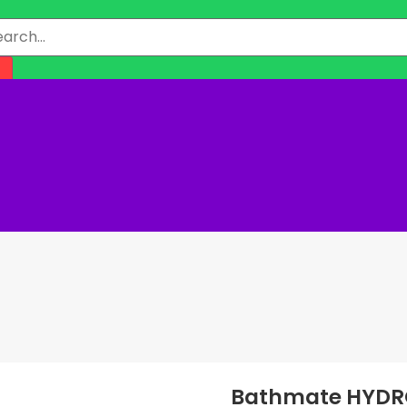
antía de Calidad
Atención 24/7
ctos 100% Originales
Te asesoramos
X30 ™
Bathmate HYDR