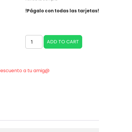
!Págalo con todas las tarjetas!
ADD TO CART
descuento a tu amig@