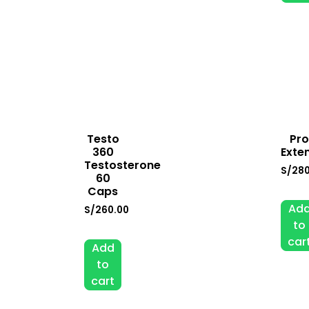
Testo
Pro
360
Exte
Testosterone
S/
280
60
Caps
Ad
S/
260.00
to
car
Add
to
cart