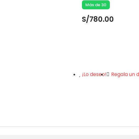
Más de 30
S/
780.00
¡Lo deseo!
Regala un 