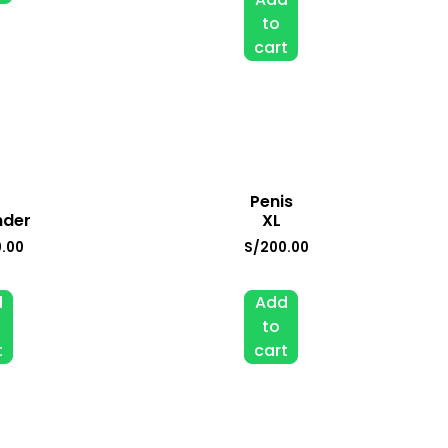
to
cart
Penis
nder
XL
.00
S/
200.00
d
Add
to
t
cart