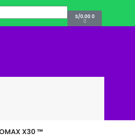
S/
0.00
0
Compra Segura
En todos medios de pago
OMAX X30 ™