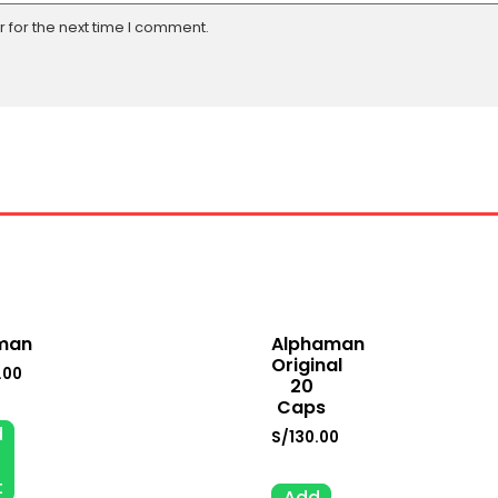
 for the next time I comment.
man
Alphaman
Original
.00
20
Caps
d
S/
130.00
t
Add