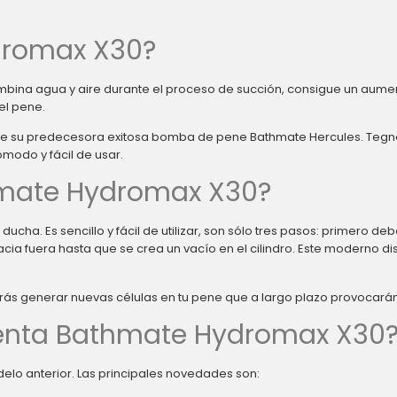
dromax X30?
na agua y aire durante el proceso de succión, consigue un aumento 
l pene.
 de su predecesora exitosa bomba de pene Bathmate Hercules. Tegn
modo y fácil de usar.
mate Hydromax X30?
ucha. Es sencillo y fácil de utilizar, son sólo tres pasos: primero de
a fuera hasta que se crea un vacío en el cilindro. Este moderno di
uirás generar nuevas células en tu pene que a largo plazo provoca
enta Bathmate Hydromax X30
elo anterior. Las principales novedades son: