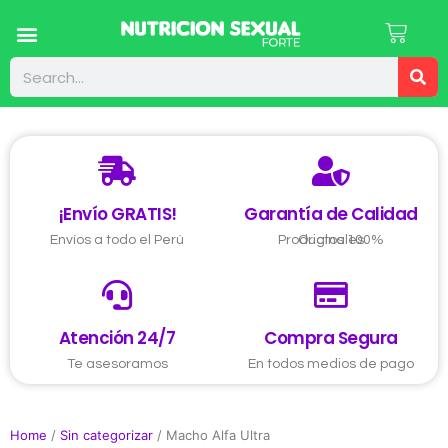
Eyaculación Precoz
Suplementos Deportivos
El Tamaño si Importa
¡Envío GRATIS!
Garantía de Calidad
Envíos a todo el Perú
Productos 100% Originales
Atención 24/7
Compra Segura
Te asesoramos
En todos medios de pago
Home
/
Sin categorizar
/ Macho Alfa Ultra