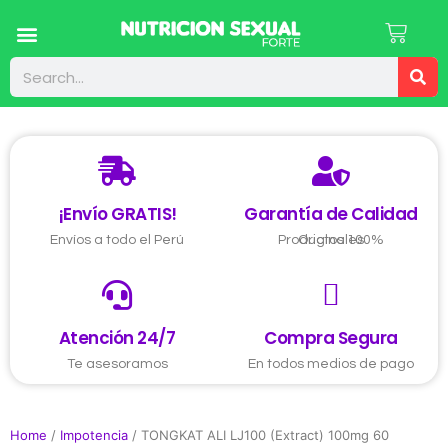
Eyaculación Precoz
Suplementos Deportivos
El Tamaño si Importa
¡Envío GRATIS!
Garantía de Calidad
Envíos a todo el Perú
Productos 100% Originales
Atención 24/7
Compra Segura
Te asesoramos
En todos medios de pago
Home
/
Impotencia
/ TONGKAT ALI LJ100 (Extract) 100mg 60