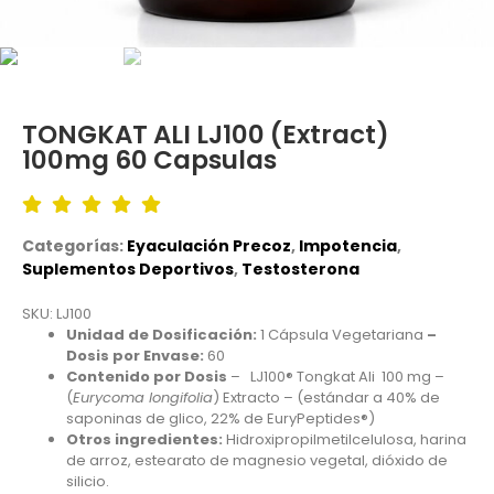
TONGKAT ALI LJ100 (Extract)
100mg 60 Capsulas
Categorías:
Eyaculación Precoz
,
Impotencia
,
Suplementos Deportivos
,
Testosterona
SKU: LJ100
Unidad de Dosificación:
1 Cápsula Vegetariana
–
Dosis por Envase:
60
Contenido por Dosis
– LJ100® Tongkat Ali 100 mg –
(
Eurycoma longifolia
) Extracto – (estándar a 40% de
saponinas de glico, 22% de EuryPeptides®)
Otros ingredientes:
Hidroxipropilmetilcelulosa, harina
de arroz, estearato de magnesio vegetal, dióxido de
silicio.