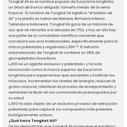
Tongkat Ali es el nombre popular de Eurycoma longifolia,
un árbol de tronco delgado tamaño medio de la selva
tropical. El nombre de Tongkat Ali significa “el bastón de
Ali” y la planta es nativa de Malasia, Birmania inferior,
Tailandia e Indonesia. Tongkat Ali goza de un historial de
uso que se remonta a la década de 1700, y hoy en día hay
una parte de la comunidad científica creciente que
corrobora sus usos tradicionales, específicamente para la
marca patentada y registrada LJ100 ™ El extracto
estandarizado de Tongkat Ali contiene un 28% de
glucopéptidos bioactivos.
LJ100 es un agente exclusivo y patentado, y ha sido
reconocido como la marca superior de Eurycoma
longifolia para suplementos que aumentan y tonifican los
músculos, incrementan los niveles de energía, reducen la
grasa corporal, ralentizan el proceso de envejecimiento y
aumentan la libido en los consumidores preocupados por
su salud.
LJ100 ha sido objeto de un exclusivo proceso de extracción
patentado para capturar los compuestos más potentes
biológicamente activos.
¿Qué hace Tongkat Ali?
Se ha demostrado que Tongkat Ali promueve el equilibrio