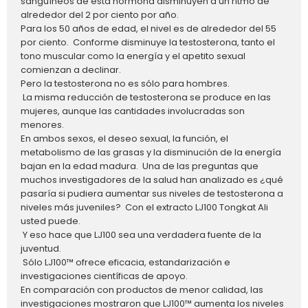
sanguíneos de esta hormona disminuyen a un ritmo de
alrededor del 2 por ciento por año.
Para los 50 años de edad, el nivel es de alrededor del 55
por ciento. Conforme disminuye la testosterona, tanto el
tono muscular como la energía y el apetito sexual
comienzan a declinar.
Pero la testosterona no es sólo para hombres.
La misma reducción de testosterona se produce en las
mujeres, aunque las cantidades involucradas son
menores.
En ambos sexos, el deseo sexual, la función, el
metabolismo de las grasas y la disminución de la energía
bajan en la edad madura. Una de las preguntas que
muchos investigadores de la salud han analizado es ¿qué
pasaría si pudiera aumentar sus niveles de testosterona a
niveles más juveniles? Con el extracto LJ100 Tongkat Ali
usted puede.
Y eso hace que LJ100 sea una verdadera fuente de la
juventud.
Sólo LJ100™ ofrece eficacia, estandarización e
investigaciones científicas de apoyo.
En comparación con productos de menor calidad, las
investigaciones mostraron que LJ100™ aumenta los niveles